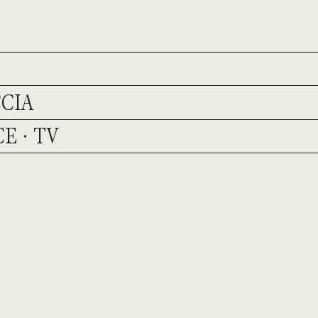
CIA
E · TV